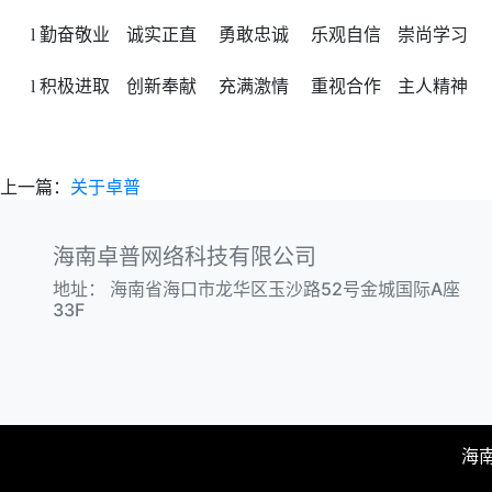
勤奋敬业
诚实正直
勇敢忠诚
乐观自信
崇尚学习
l
积极进取
创新奉献
充满激情
重视合作
主人精神
l
上一篇：
关于卓普
海南卓普网络科技有限公司
地址：
海南省海口市龙华区玉沙路52号金城国际A座
33F
海南